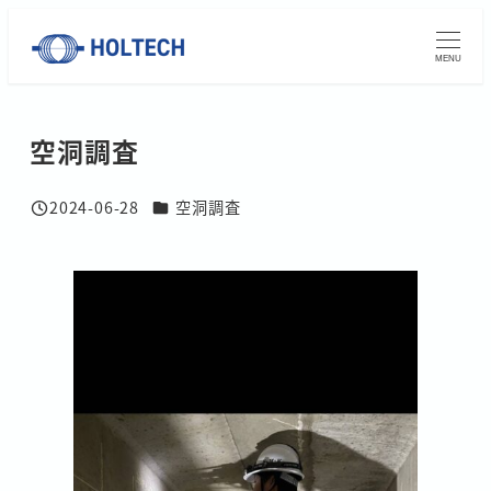
メ
イ
MENU
ン
コ
空洞調査
ン
テ
ン
事例カテゴリ
2024-06-28
空洞調査
投稿日
ツ
へ
移
動