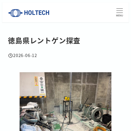
メ
イ
MENU
ン
コ
徳島県レントゲン探査
ン
テ
ン
2026-06-12
投稿日
ツ
へ
移
動